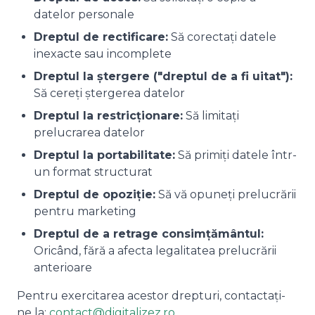
datelor personale
Dreptul de rectificare:
Să corectați datele
inexacte sau incomplete
Dreptul la ștergere ("dreptul de a fi uitat"):
Să cereți ștergerea datelor
Dreptul la restricționare:
Să limitați
prelucrarea datelor
Dreptul la portabilitate:
Să primiți datele într-
un format structurat
Dreptul de opoziție:
Să vă opuneți prelucrării
pentru marketing
Dreptul de a retrage consimțământul:
Oricând, fără a afecta legalitatea prelucrării
anterioare
Pentru exercitarea acestor drepturi, contactați-
ne la:
contact@digitalizez.ro