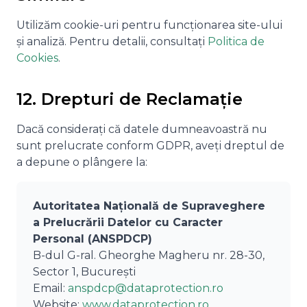
Utilizăm cookie-uri pentru funcționarea site-ului
și analiză. Pentru detalii, consultați
Politica de
Cookies
.
12. Drepturi de Reclamație
Dacă considerați că datele dumneavoastră nu
sunt prelucrate conform GDPR, aveți dreptul de
a depune o plângere la:
Autoritatea Națională de Supraveghere
a Prelucrării Datelor cu Caracter
Personal (ANSPDCP)
B-dul G-ral. Gheorghe Magheru nr. 28-30,
Sector 1, București
Email:
anspdcp@dataprotection.ro
Website:
www.dataprotection.ro