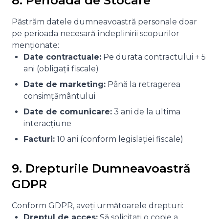
8. Perioada de Stocare
Păstrăm datele dumneavoastră personale doar
pe perioada necesară îndeplinirii scopurilor
menționate:
Date contractuale:
Pe durata contractului + 5
ani (obligații fiscale)
Date de marketing:
Până la retragerea
consimțământului
Date de comunicare:
3 ani de la ultima
interacțiune
Facturi:
10 ani (conform legislației fiscale)
9. Drepturile Dumneavoastră
GDPR
Conform GDPR, aveți următoarele drepturi:
Dreptul de acces:
Să solicitați o copie a